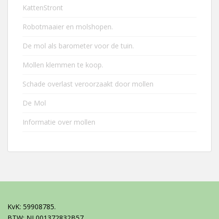
KattenStront
Robotmaaier en molshopen.
De mol als barometer voor de tuin.
Mollen klemmen te koop.
Schade overlast veroorzaakt door mollen
De Mol
Informatie over mollen
KvK: 59908785.
BTW: NL001372832B57