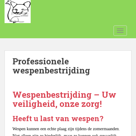
S
k
i
p
t
TOGGLE
o
m
a
Professionele
i
n
wespenbestrijding
c
o
n
Wespenbestrijding – Uw
t
e
veiligheid, onze zorg!
n
t
Heeft u last van wespen?
Wespen kunnen een echte plaag zijn tijdens de zomermaanden.
Niet alleen zijn ze hinderlijk, maar ze kunnen ook gevaarlijk