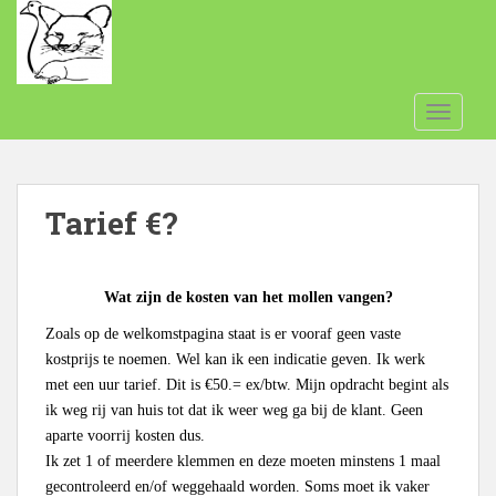
S
k
i
p
t
TOGGLE
o
m
a
Tarief €?
i
n
c
o
Wat zijn de kosten van het mollen vangen?
n
Zoals op de welkomstpagina staat is er vooraf geen vaste
t
kostprijs te noemen. Wel kan ik een indicatie geven. Ik werk
e
met een uur tarief. Dit is €50.= ex/btw. Mijn opdracht begint als
n
ik weg rij van huis tot dat ik weer weg ga bij de klant. Geen
t
aparte voorrij kosten dus.
Ik zet 1 of meerdere klemmen en deze moeten minstens 1 maal
gecontroleerd en/of weggehaald worden. Soms moet ik vaker